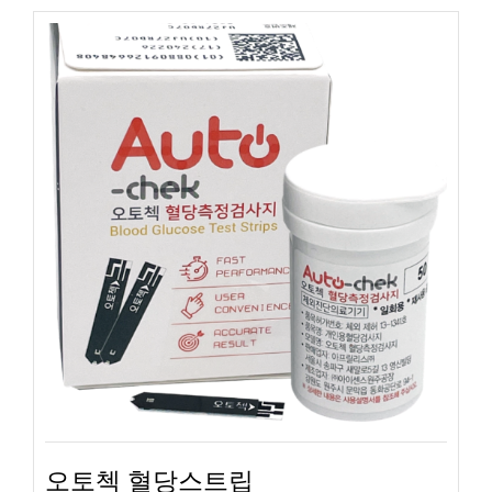
오토첵 혈당스트립