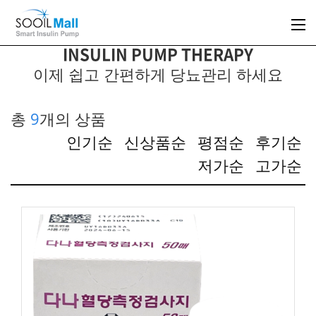
INSULIN PUMP THERAPY
이제 쉽고 간편하게 당뇨관리 하세요
총
9
개의 상품
인기순
신상품순
평점순
후기순
저가순
고가순