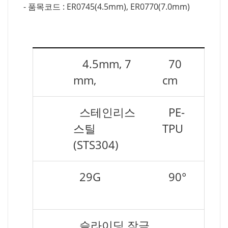
- 품목코드 : ER0745(4.5mm), ER0770(7.0mm)
바늘
4.5mm, 7
튜브
70
길이
mm,
길이
cm
바늘
스테인리스
튜브
PE-
재질
스틸
재질
TPU
(STS304)
바늘
29G
삽입
90°
호수
각도
분리부분
슬라이딩 잠금