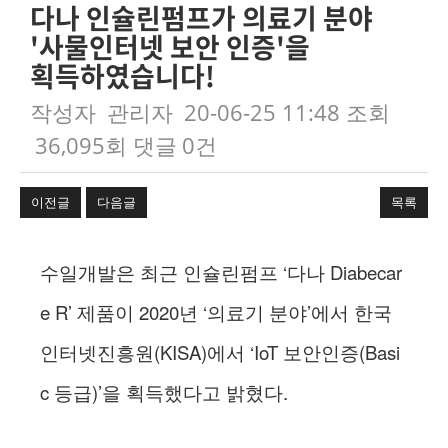
다나 인슐린펌프가 의료기 분야
'사물인터넷 보안 인증'을
획득하였습니다!
작성자
관리자
20-06-25 11:48
조회
36,095회
댓글
0건
이전글
다음글
목록
본문
수일개발은 최근 인슐린펌프 ‘다나 Diabecar
e R’ 제품이 2020년 ‘의료기 분야’에서 한국
인터넷진흥원(KISA)에서 ‘IoT 보안인증(Basi
c 등급)’을 획득했다고 밝혔다.