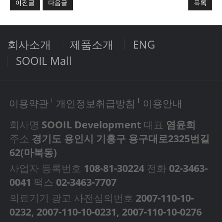
이전글
다음글
목록
회사소개
제품소개
ENG
SOOIL Mall
이용약관
개인정보취급방침
이용안내
회사명
SOOIL Development
대표
염윤희
주소
경기도 용인시 기흥구 용구대로2325번길
62(마북동)
사업자 등록번호
108-81-30224
전화
02-3463-
0041
팩스
02-3463-7707
의료기기 광고 사전심의번호
2007-110-10-
0232, 2007-110-10-0231, 2007-110-10-0276