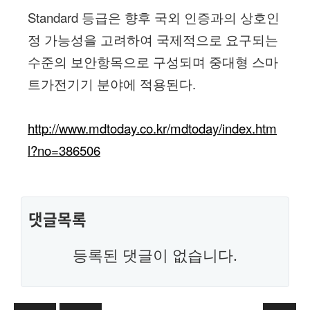
Standard
등급은
향후
국외
인증과의
상호인
정
가능성을
고려하여
국제적으로
요구되는
수준의
보안항목으로
구성되며
중대형
스마
.
트가전기기
분야에
적용된다
http://www.mdtoday.co.kr/mdtoday/index.htm
l?no=386506
댓글목록
등록된 댓글이 없습니다.