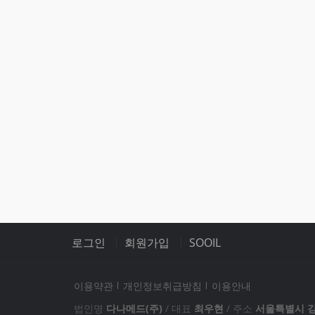
로그인
회원가입
SOOIL
이용약관
개인정보취급방침
이용안내
회사소개
제품소개
법인명
다나메드(주)
/
대표
최우현
/
주소
서울특별시 강