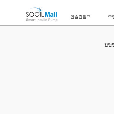
인슐린펌프
주
간단한